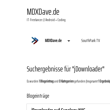
MDXDave.de
IT-Freelancer // Android + Coding
MDXDave.de
SouthPark TV
Suchergebnisse für "jDownloader"
Es wurden
1 Blogeintrag
und
0 Kategorien
gefunden (Insgesamt
1 Ergebnis
Blogeinträge