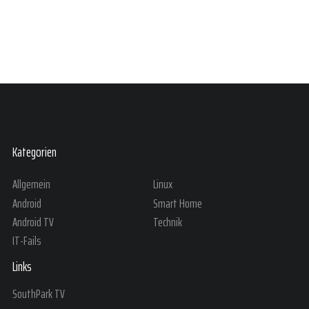
Kategorien
Allgemein
Linux
Android
Smart Home
Android TV
Technik
IT-Fails
Links
SouthPark TV