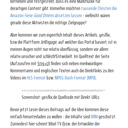
betrieben und festgestellt, dass es eine Marktlücke für
derartigen Content gibt. Immerhin möchten
tausende Christen die
Amazon-Serie
Good Omens
absetzen lassen
- vielleicht wären
gerade diese Aktivisten die richtige Zielgruppe?
Aber kommen wir zum eigentlich Inhalt dieses Artikels. yesflix,
bzw die Plattform
JetEngage
, auf welcher das Portal basiert, ist in
meinen Augen nicht nur relativ überflüssig, sondern vor allem
relativ unsicher und
schlecht
Entwickelt. Im Quelltext der Seite
(Aufzurufen mit
Strg+U)
finden sich neben merkwürdigen
Kommentaren und englischen Texten auch die Direktlinks zu den
Videos im
HLS-Format
bzw.
MPEG-Dash-Format (MPD)
.
Screenshot: yesflix.de Quellcode mit Direkt-URLs
Bevor jetzt Leser dieses Beitrags auf die Idee kommen diese
einfach herunterladen zu wollen - die Inhalte sind
DRM
geschützt.
Zumindest hier scheint Bibel TV (bzw. der Entwickler der