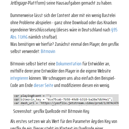
JetEngage
-Plattform) seine Hausaufgaben gemacht zu haben.
Dummerweise lässt sich der Content aber mit ein wenig Bastelei
ohne Probleme abspielen - ganz ohne Download oder das Knacken
irgendeiner Verschlüsselung (dieses wäre in Deutschland nach
§95
Abs. 1 UrhG
nämlich strafbar).
Was benötigen wir hierfür? Zunächst einmal den Player, den yesflix
selbst verwendet:
Bitmovin
Bitmovin selbst bietet eine
Dokumentation
für Entwickler an,
mithilfe derer jene Entwickler den Player in die eigene Website
integrieren
können. Wir schnappen uns also einfach den Beispiel-
Code am Ende
dieser Seite
und modifizieren diesen ein wenig.
Screenshot: yesflix Quellcode mit Bitmovin Key
Als erstes setzen wir als Wert für den Parameter
key
den Key von
yesflix.de ein: Dieser steht im Klartext im Quellcode einer