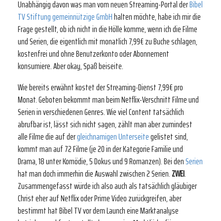
Unabhängig davon was man vom neuen Streaming-Portal der
Bibel
TV Stiftung gemeinnützige GmbH
halten möchte, habe ich mir die
Frage gestellt, ob ich nicht in die Hölle komme, wenn ich die Filme
und Serien, die eigentlich mit monatlich 7,99€ zu Buche schlagen,
kostenfrei und ohne Benutzerkonto oder Abonnement
konsumiere. Aber okay, Spaß beiseite.
Wie bereits erwähnt kostet der Streaming-Dienst 7,99€ pro
Monat. Geboten bekommt man beim Netflix-Verschnitt Filme und
Serien in verschiedenen Genres. Wie viel Content tatsächlich
abrufbar ist, lässt sich nicht sagen, zählt man aber zumindest
alle Filme die auf der
gleichnamigen Unterseite
gelistet sind,
kommt man auf 72 Filme (je 20 in der Kategorie Familie und
Drama, 18 unter Komödie, 5 Dokus und 9 Romanzen). Bei den
Serien
hat man doch immerhin die Auswahl zwischen 2 Serien.
ZWEI
.
Zusammengefasst würde ich also auch als tatsächlich gläubiger
Christ eher auf Netflix oder Prime Video zurückgreifen, aber
bestimmt hat Bibel TV vor dem Launch eine Marktanalyse