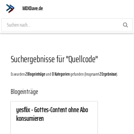
MDXDave.de
Suchergebnisse für "Quellcode"
Es wurden
2 Blogeinträge
und
0 Kategorien
gefunden (Insgesamt
2 Ergebnisse
).
Blogeinträge
yesflix - Gottes-Content ohne Abo
konsumieren