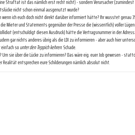
ine Straftat ist das nämlich erst recht nicht) - sondern Verursacher (zumindest in
eitslücke nicht schon einmal ausgenutzt wurde?
n wenn ich euch doch nicht direkt darüber informiert hätte? Ihr wusstet genau 
n die Mieter und Statements gegenüber der Presse die (wissentlich) voller Lügen
Vollidiot (entschuldigt diesen Ausdruck) hätte die Vertragsnummer in der Adressz
udem gar nichts anderes übrig als die LDI zu informieren - aber auch hier untersch
r einfach so
unter den Teppich kehren
. Schade.
? Um sie über die Lücke zu informieren? Das wäre eig. euer Job gewesen - statt
er Realität entsprechen eure Schilderungen nämlich absolut nicht.