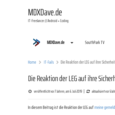
MDXDave.de
IT-Freelancer // Android + Coding
MDXDave.de
SouthPark TV
Home
IT-Fails
Die Reaktion der LEG auf ihre Sicherhei
Die Reaktion der LEG auf ihre Sicher
|
veröffentlicht vor 7 Jahren, am 6. Juli 2019
aktualisiert vor 6 Ja
In diesem Beitrag ist die Reaktion der LEG auf
meine gemelde