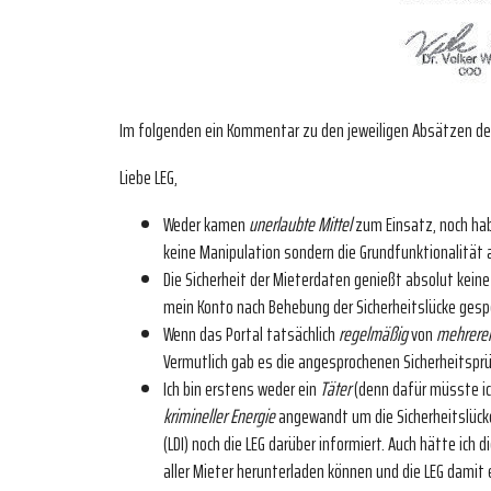
Im folgenden ein Kommentar zu den jeweiligen Absätzen de
Liebe LEG,
Weder kamen
unerlaubte Mittel
zum Einsatz, noch hab
keine Manipulation sondern die Grundfunktionalität a
Die Sicherheit der Mieterdaten genießt absolut kein
mein Konto nach Behebung der Sicherheitslücke gesper
Wenn das Portal tatsächlich
regelmäßig
von
mehreren
Vermutlich gab es die angesprochenen Sicherheitspr
Ich bin erstens weder ein
Täter
(denn dafür müsste ich
krimineller Energie
angewandt um die Sicherheitslüc
(LDI) noch die LEG darüber informiert. Auch hätte ich 
aller Mieter herunterladen können und die LEG damit 