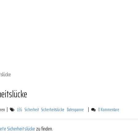
tslücke
heitslücke
|
|
hren
LEG
Sicherheit
Sicherheitslücke
Datenpanne
0 Kommentare
te Sicherheitslücke
zu finden.