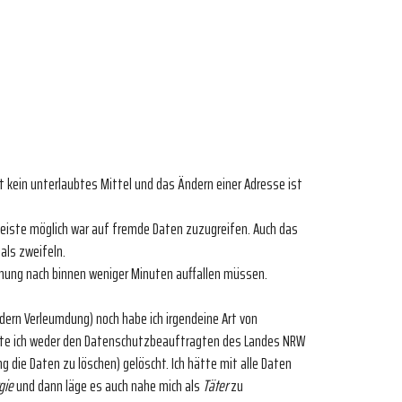
ist kein unterlaubtes Mittel und das Ändern einer Adresse ist
eiste möglich war auf fremde Daten zuzugreifen. Auch das
als zweifeln.
einung nach binnen weniger Minuten auffallen müssen.
ern Verleumdung) noch habe ich irgendeine Art von
hätte ich weder den Datenschutzbeauftragten des Landes NRW
ung die Daten zu löschen) gelöscht. Ich hätte mit alle Daten
gie
und dann läge es auch nahe mich als
Täter
zu