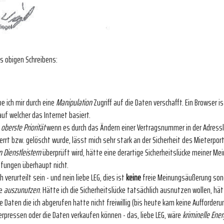
s obigen Schreibens:
e ich mir durch eine
Manipulation
Zugriff auf die Daten verschafft. Ein Browser 
uf welcher das Internet basiert.
e
oberste Priorität
wenn es durch das Ändern einer Vertragsnummer in der Adressl
rt bzw. gelöscht wurde, lässt mich sehr stark an der Sicherheit des Mieterport
 Dienstleistern
überprüft wird, hätte eine derartige Sicherheitslücke meiner M
üfungen überhaupt nicht.
 verurteilt sein - und nein liebe LEG, dies ist
keine
freie Meinungsäußerung sond
ke
auszunutzen
. Hätte ich die Sicherheitslücke tatsächlich ausnutzen wollen, 
die Daten die ich abgerufen hatte nicht freiwillig (bis heute kam keine Aufforder
erpressen oder die Daten verkaufen können - das, liebe LEG, wäre
kriminelle Ener