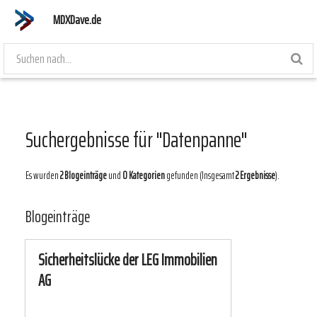
MDXDave.de
Suchergebnisse für "Datenpanne"
Es wurden
2 Blogeinträge
und
0 Kategorien
gefunden (Insgesamt
2 Ergebnisse
).
Blogeinträge
Sicherheitslücke der LEG Immobilien
AG