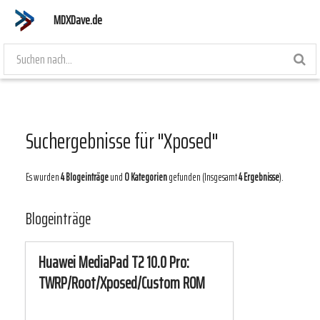
MDXDave.de
Suchergebnisse für "Xposed"
Es wurden
4 Blogeinträge
und
0 Kategorien
gefunden (Insgesamt
4 Ergebnisse
).
Blogeinträge
Huawei MediaPad T2 10.0 Pro:
TWRP/Root/Xposed/Custom ROM