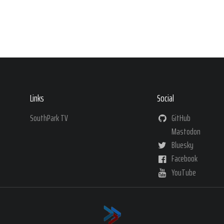
Links
Social
SouthPark TV
GitHub
Mastodon
Bluesky
Facebook
YouTube