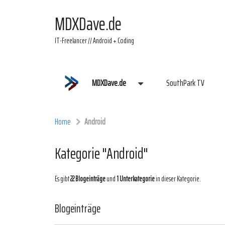
MDXDave.de
IT-Freelancer // Android + Coding
MDXDave.de
SouthPark TV
Home
Android
Kategorie "Android"
Es gibt
22 Blogeinträge
und
1 Unterkategorie
in dieser Kategorie.
Blogeinträge