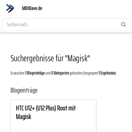
MDXDave.de
Suchergebnisse für "Magisk"
Es wurden
5 Blogeinträge
und
0 Kategorien
gefunden (Insgesamt
5 Ergebnisse
).
Blogeinträge
HTC U12+ (U12 Plus) Root mit
Magisk