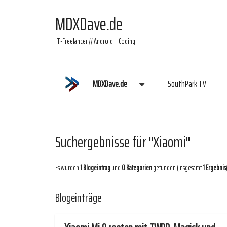
MDXDave.de
IT-Freelancer // Android + Coding
MDXDave.de
SouthPark TV
Suchergebnisse für "Xiaomi"
Es wurden
1 Blogeintrag
und
0 Kategorien
gefunden (Insgesamt
1 Ergebnis
Blogeinträge