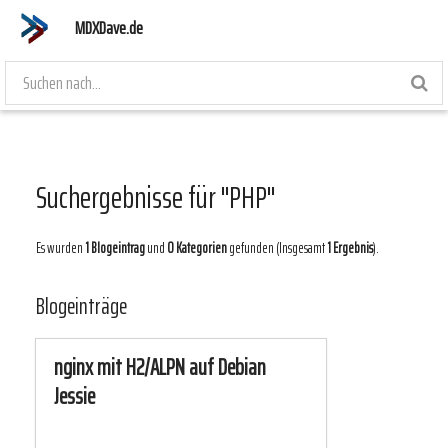
MDXDave.de
Suchergebnisse für "PHP"
Es wurden
1 Blogeintrag
und
0 Kategorien
gefunden (Insgesamt
1 Ergebnis
).
Blogeinträge
nginx mit H2/ALPN auf Debian
Jessie