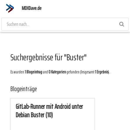
MDXDave.de
Suchergebnisse für "Buster"
Es wurden
1 Blogeintrag
und
0 Kategorien
gefunden (Insgesamt
1 Ergebnis
).
Blogeinträge
GitLab-Runner mit Android unter
Debian Buster (10)