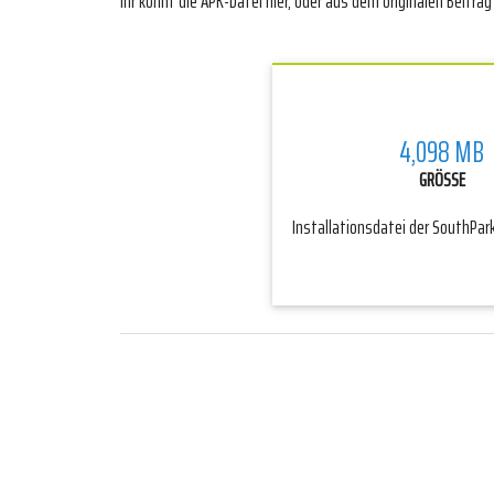
Ihr könnt die APK-Datei hier, oder aus dem originalen Beitra
4,098 MB
GRÖSSE
Installationsdatei der SouthPark