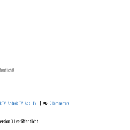
fentlicht!
|
rk TV
Android TV
App
TV
0 Kommentare
sion 3.1 veröffentlicht.