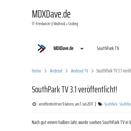
MDXDave.de
IT-Freelancer // Android + Coding
MDXDave.de
SouthPark TV
Home
Android
Android TV
SouthPark TV 3.1 veröf
SouthPark TV 3.1 veröffentlicht!
|
veröffentlicht vor 9 Jahren, am 7. Juli 2017
SouthPark
SouthPa
Nach gut einem halben Jahr, wurde soeben SouthPark TV in Ver