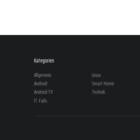
Kategorien
Allgemein
Linux
Android
Smart Home
Android TV
Technik
IT-Fails