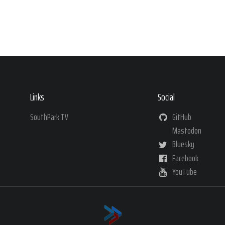
Links
Social
SouthPark TV
GitHub
Mastodon
Bluesky
Facebook
YouTube